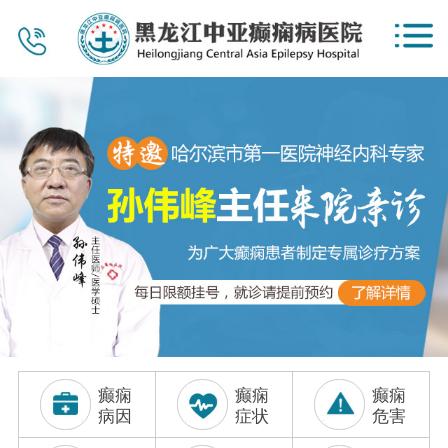
首页
医院概况
新闻资讯
公益惠民
党建工作
专家团队
视频中心
癫痫
癫痫
癫痫
服务项目
病因
症状
危害