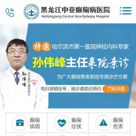
首页
医院概况
新闻资讯
公益惠民
党建工作
专家团队
视频中心
癫痫
癫痫
癫痫
服务项目
病因
症状
危害