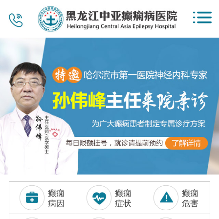
首页
医院概况
新闻资讯
公益惠民
党建工作
专家团队
视频中心
癫痫
癫痫
癫痫
服务项目
病因
症状
危害