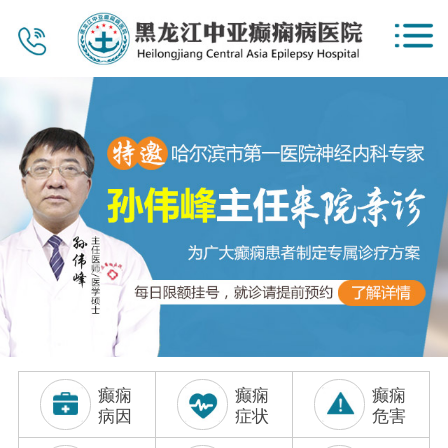
首页
医院概况
新闻资讯
公益惠民
党建工作
专家团队
视频中心
癫痫
癫痫
癫痫
服务项目
病因
症状
危害