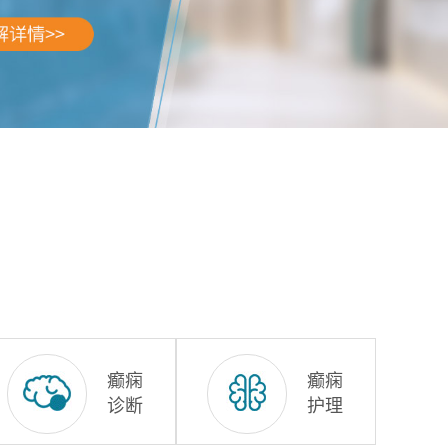
癫痫
癫痫
诊断
护理